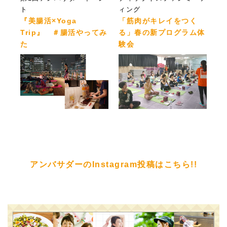
ト
ィング
『美腸活×Yoga
「筋肉がキレイをつく
Trip』 ＃腸活やってみ
る」春の新プログラム体
た
験会
アンバサダーのInstagram投稿はこちら!!