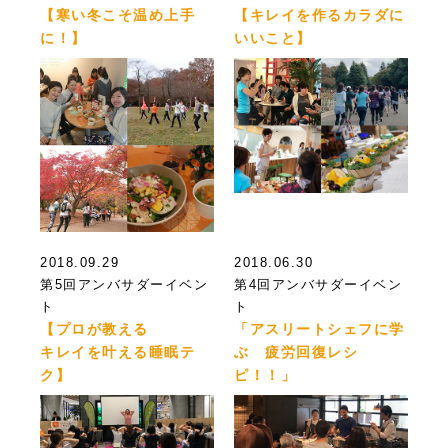
【寒い冬こそ温め上手
【キレイを作るカラダに
に！】
いいこと】
2018.09.29
2018.06.30
第5回アンバサダーイベン
第4回アンバサダーイベン
ト
ト
【プロが教える
「アスリートシェフに学
キレイを叶える睡眠テ
ぶ 疲労回復レシ
ク】
ピ！！」