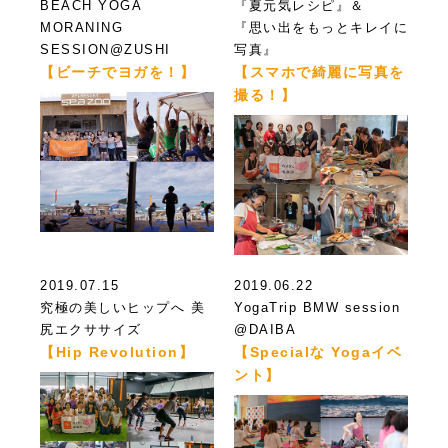
BEACH YOGA
『夏元気レシピ』＆
MORANING
『思い出をもっとキレイに
SESSION@ZUSHI
写真』
【ビーチでヨガを！】
【スマホで綺麗に写真を
撮る！】
2019.07.15
2019.06.22
究極の美しいヒップへ 美
YogaTrip BMW session
尻エクササイズ
@DAIBA
【Hip Revolution】
【Specialな Yogaイベ
ント】